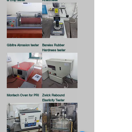
& Chip tester
Rheometer
Gibitre Abrasion tester
Bareiss Rubber
Hardness tester
Montech Oven for PRI
Zwick Rebound
Elasticity Tester