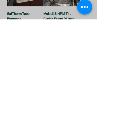
SafTherm Tube
McNeil & NRM Tire
Furnance
Curing Press 91 inch
Kontakt
mail@pelmar.com
+972-3-540-9277
To the full machinery catalog - CLICK HERE
Schick uns eine Nachricht
und wir melden uns in Kürze bei
Ihnen.
Vorname
Unternehme
n